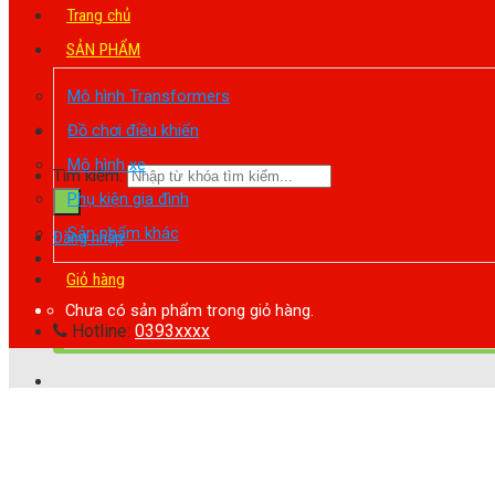
Trang chủ
SẢN PHẨM
Mô hình Transformers
Đồ chơi điều khiển
Mô hình xe
Tìm kiếm:
Phụ kiện gia đình
Sản phẩm khác
Đăng nhập
Giỏ hàng
Chưa có sản phẩm trong giỏ hàng.
Hotline:
0393xxxx