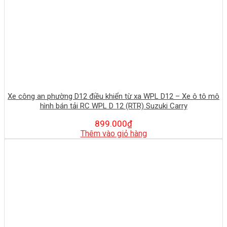
Xe công an phường D12 điều khiển từ xa WPL D12 – Xe ô tô mô
hình bán tải RC WPL D 12 (RTR) Suzuki Carry
899.000
₫
Thêm vào giỏ hàng