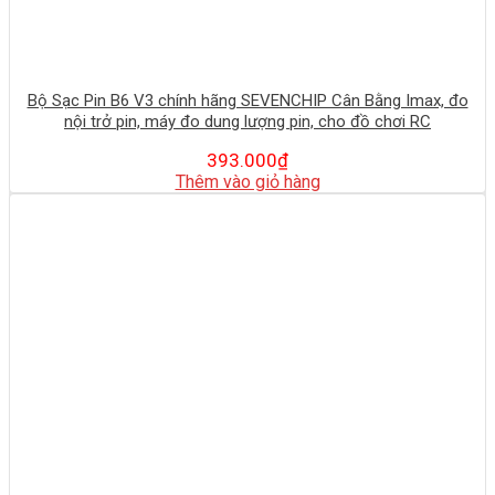
Bộ Sạc Pin B6 V3 chính hãng SEVENCHIP Cân Bằng Imax, đo
nội trở pin, máy đo dung lượng pin, cho đồ chơi RC
393.000
₫
Thêm vào giỏ hàng