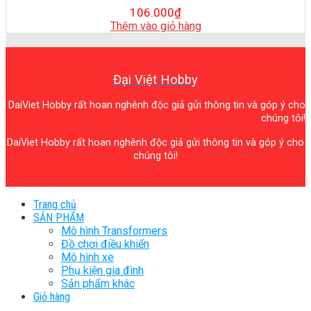
106.000
₫
Thêm vào giỏ hàng
Đại Việt Hobby
DaiViet Hobby rất hoan nghênh độc giả gửi thông tin và góp ý cho
chúng tôi!
DaiViet Hobby rất hoan nghênh độc giả gửi thông tin và góp ý cho
chúng tôi!
Trang chủ
SẢN PHẨM
Mô hình Transformers
Đồ chơi điều khiển
Mô hình xe
Phụ kiện gia đình
Sản phẩm khác
Giỏ hàng