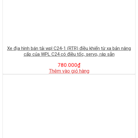
Xe địa hình bán tải wpl C24-1 (RTR) điều khiển từ xa bản nâng
cấp của WPL C24 có điều tốc, servo, ráp sẵn
780.000
₫
Thêm vào giỏ hàng