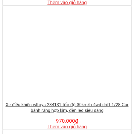
Thêm vào giỏ hàng
Xe điều khiển wltoys 284131 tốc độ 30km/h 4wd drift 1/28 Car
bánh răng hợp kim, đèn led siêu sáng
970.000
₫
Thêm vào giỏ hàng