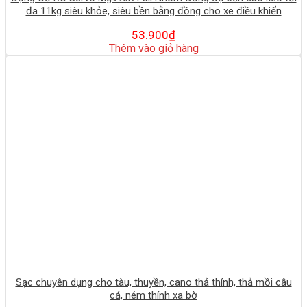
đa 11kg siêu khỏe, siêu bền bằng đồng cho xe điều khiển
53.900
₫
Thêm vào giỏ hàng
Sạc chuyên dụng cho tàu, thuyền, cano thả thính, thả mồi câu
cá, ném thính xa bờ