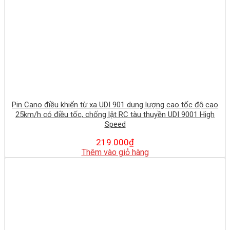
Pin Cano điều khiển từ xa UDI 901 dung lượng cao tốc độ cao
25km/h có điều tốc, chống lật RC tàu thuyền UDI 9001 High
Speed
219.000
₫
Thêm vào giỏ hàng