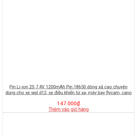
Pin Li-ion 2S 7.4V 1200mAh Pin 18650 dòng xả cao chuyên
dùng cho xe wpl d12, xe điều khiển từ xa, máy bay flycam, cano
147.000
₫
Thêm vào giỏ hàng