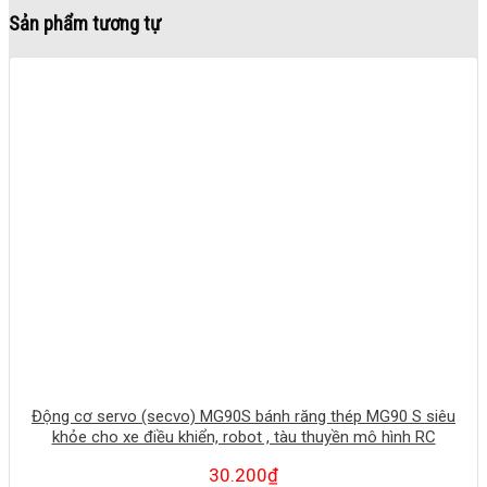
Sản phẩm tương tự
Động cơ servo (secvo) MG90S bánh răng thép MG90 S siêu
khỏe cho xe điều khiển, robot , tàu thuyền mô hình RC
30.200
₫