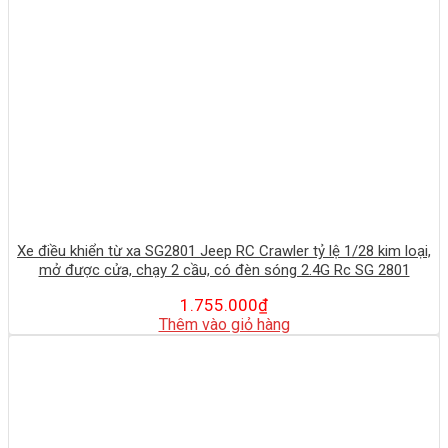
Xe điều khiển từ xa SG2801 Jeep RC Crawler tỷ lệ 1/28 kim loại,
mở được cửa, chạy 2 cầu, có đèn sóng 2.4G Rc SG 2801
1.755.000
₫
Thêm vào giỏ hàng