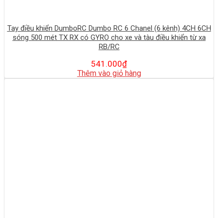
Tay điều khiển DumboRC Dumbo RC 6 Chanel (6 kênh) 4CH 6CH
sóng 500 mét TX RX có GYRO cho xe và tàu điều khiển từ xa
RB/RC
541.000
₫
Thêm vào giỏ hàng