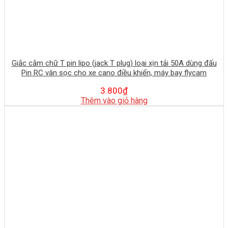
Giắc cắm chữ T pin lipo (jack T plug) loại xịn tải 50A dùng đấu
Pin RC vân sọc cho xe cano điều khiển, máy bay flycam
3.800
₫
Thêm vào giỏ hàng