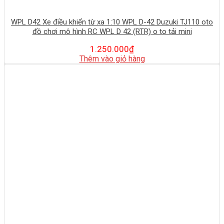
WPL D42 Xe điều khiển từ xa 1:10 WPL D-42 Duzuki TJ110 oto
đồ chơi mô hình RC WPL D 42 (RTR) o to tải mini
1.250.000
₫
Thêm vào giỏ hàng