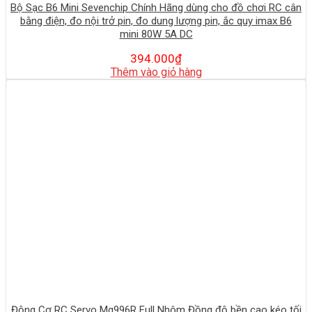
Bộ Sạc B6 Mini Sevenchip Chính Hãng dùng cho đồ chơi RC cân
bằng điện, đo nội trở pin, đo dung lượng pin, ắc quy imax B6
mini 80W 5A DC
394.000
₫
Thêm vào giỏ hàng
Động Cơ RC Servo Mg996R Full Nhôm Đồng độ bền cao kéo tối