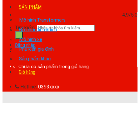
SẢN PHẨM
4.9/5.0
Mô hình Transformers
Tìm kiếm:
Đồ chơi điều khiển
Mô hình xe
Đăng nhập
Phụ kiện gia đình
Sản phẩm khác
Chưa có sản phẩm trong giỏ hàng.
Giỏ hàng
Hotline:
0393xxxx