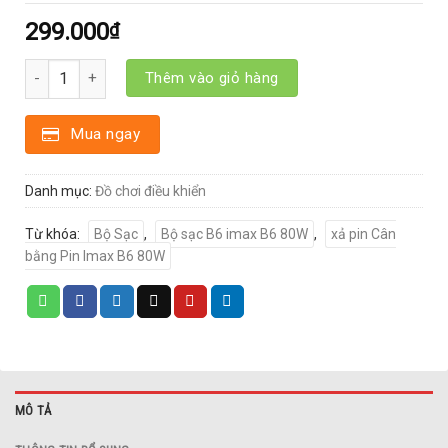
299.000
₫
Bộ Sạc, xả pin Cân bằng Pin Imax B6 80W 1-6s Lipo dành cho xe 
Thêm vào giỏ hàng
Mua ngay
Danh mục:
Đồ chơi điều khiển
Từ khóa:
Bộ Sạc
,
Bộ sạc B6 imax B6 80W
,
xả pin Cân
bằng Pin Imax B6 80W
MÔ TẢ