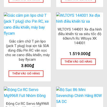
WLTOYS 144001 Xe địa hình
điều khiển từ xa siêu tốc độ
60km/h Rc Wltoys XK
Giắc cắm chữ T pin lipo
144001
(jack T plug) loại xịn tải 50A
dùng đấu Pin RC vân sọc
1.519.000
₫
cho xe cano điều khiển, máy
bay flycam
THÊM VÀO GIỎ HÀNG
3.800
₫
THÊM VÀO GIỎ HÀNG
Động Cơ RC Servo Mg996R