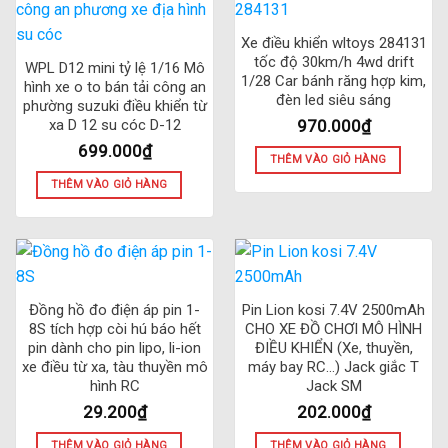
Xe điều khiển wltoys 284131
tốc độ 30km/h 4wd drift
WPL D12 mini tỷ lệ 1/16 Mô
1/28 Car bánh răng hợp kim,
hình xe o to bán tải công an
đèn led siêu sáng
phường suzuki điều khiển từ
970.000
₫
xa D 12 su cóc D-12
699.000
₫
THÊM VÀO GIỎ HÀNG
THÊM VÀO GIỎ HÀNG
Đồng hồ đo điện áp pin 1-
Pin Lion kosi 7.4V 2500mAh
8S tích hợp còi hú báo hết
CHO XE ĐỒ CHƠI MÔ HÌNH
pin dành cho pin lipo, li-ion
ĐIỀU KHIỂN (Xe, thuyền,
xe điều từ xa, tàu thuyền mô
máy bay RC…) Jack giắc T
hình RC
Jack SM
29.200
₫
202.000
₫
THÊM VÀO GIỎ HÀNG
THÊM VÀO GIỎ HÀNG