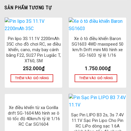
– Trọng lượng: 233g
SẢN PHẨM TƯƠNG TỰ
– Điện áp đầu vào: DC11-18V
– Dòng điện: Dòng sạc tối đa: 60W
– Dòng xả tối đa: 5W
– Phạm vi sạc: 0.1-6.0A
Pin lipo 3S 11.1V 2200mAh
Xe ô tô điều khiển Baron
– Phạm vi xả: 0.1-2.0A
35C cho đồ chơi RC, xe điều
SG1603 4WD maxspeed 50
– LiPo/LiFe/LiIon Cells : 1-6S
khiển, cano, máy bay cánh
km/h Drift mini Mô hình xe
bằng F22, SU27 Pin Lugiắc T,
SG-1603 tỷ lệ 1/16
– NiMH/NiCd Cells : 1-15S
XT60, SM
– Điện áp pin Pb: 2-20V
252.000
₫
1.750.000
₫
⚡ Adapter 12V 5A For Imax B6 Balancer Charger Power
Adapter ( không bao gồm)
THÊM VÀO GIỎ HÀNG
THÊM VÀO GIỎ HÀNG
Đầu vào: 100-240V 50/60Hz
Đầu ra: 12V 5A
Xe điều khiển từ xa Gorilla
drift SG-1604 Mô hình xe ô
Sạc Pin LIPO B3 2s, 3s 7.4V
tô tốc độ 40km/h tỷ lệ 1/16
11.1V Sạc Pin Lipo Cho Pin
RC Car SG1604
RC LiPo dòng sạc 1.6A