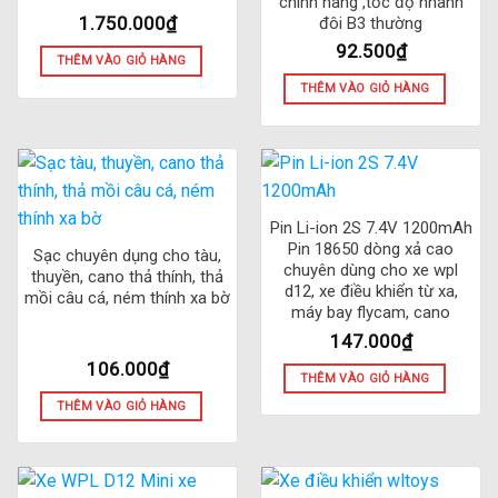
chính hãng ,tốc độ nhanh
1.750.000
₫
đôi B3 thường
92.500
₫
THÊM VÀO GIỎ HÀNG
THÊM VÀO GIỎ HÀNG
Pin Li-ion 2S 7.4V 1200mAh
Pin 18650 dòng xả cao
Sạc chuyên dụng cho tàu,
chuyên dùng cho xe wpl
thuyền, cano thả thính, thả
d12, xe điều khiển từ xa,
mồi câu cá, ném thính xa bờ
máy bay flycam, cano
147.000
₫
106.000
₫
THÊM VÀO GIỎ HÀNG
THÊM VÀO GIỎ HÀNG