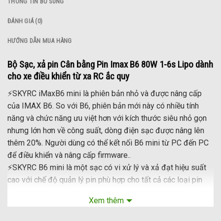
THÔNG TIN BỔ SUNG
ĐÁNH GIÁ (0)
HƯỚNG DẪN MUA HÀNG
Bộ Sạc, xả pin Cân bằng Pin Imax B6 80W 1-6s Lipo dành
cho xe điều khiển từ xa RC ắc quy
⚡SKYRC iMaxB6 mini là phiên bản nhỏ và được nâng cấp
của IMAX B6. So với B6, phiên bản mới này có nhiều tính
năng và chức năng ưu việt hơn với kích thước siêu nhỏ gọn
nhưng lớn hơn về công suất, dòng điện sạc được nâng lên
thêm 20%. Người dùng có thể kết nối B6 mini từ PC đến PC
để điều khiển và nâng cấp firmware..
⚡SKYRC B6 mini là một sạc có vi xử lý và xả đạt hiệu suất
cao với chế độ quản lý pin phù hợp cho tất cả các loại pin
đồng thời có chế độ cân bằng phù hợp với Pin Lithium-
Xem thêm
Polymer (LiPo) Lithium-Ferrum (LiFe) và pin Lithium-Ion
(LiIon). Dòng điện sạc tối đa đạt 6A và 60W.