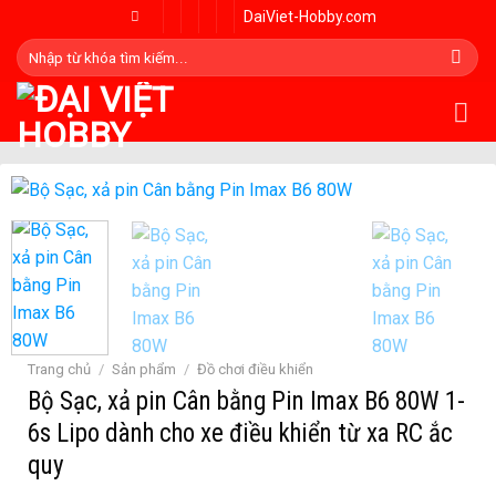
Skip
DaiViet-Hobby.com
to
Tìm
content
kiếm:
Trang chủ
/
Sản phẩm
/
Đồ chơi điều khiển
Bộ Sạc, xả pin Cân bằng Pin Imax B6 80W 1-
6s Lipo dành cho xe điều khiển từ xa RC ắc
quy