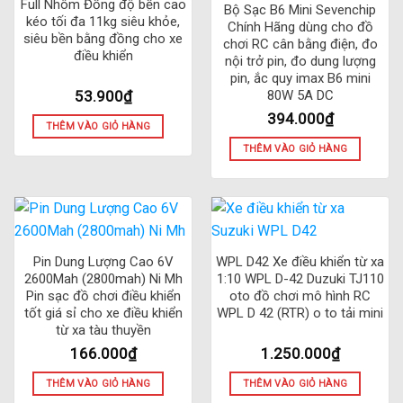
Full Nhôm Đồng độ bền cao
Bộ Sạc B6 Mini Sevenchip
kéo tối đa 11kg siêu khỏe,
Chính Hãng dùng cho đồ
siêu bền bằng đồng cho xe
chơi RC cân bằng điện, đo
điều khiển
nội trở pin, đo dung lượng
pin, ắc quy imax B6 mini
53.900
₫
80W 5A DC
394.000
₫
THÊM VÀO GIỎ HÀNG
THÊM VÀO GIỎ HÀNG
Pin Dung Lượng Cao 6V
WPL D42 Xe điều khiển từ xa
2600Mah (2800mah) Ni Mh
1:10 WPL D-42 Duzuki TJ110
Pin sạc đồ chơi điều khiển
oto đồ chơi mô hình RC
tốt giá sỉ cho xe điều khiển
WPL D 42 (RTR) o to tải mini
từ xa tàu thuyền
166.000
₫
1.250.000
₫
THÊM VÀO GIỎ HÀNG
THÊM VÀO GIỎ HÀNG