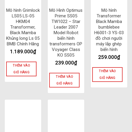
Mô hình Grimlock
Mô Hình Optimus
Mô hình
LS05 LS-05
Prime SS05
Transformer
HKM04
TW1022 – Star
Black Mamba
Transformer,
Leader 2007
bumblebee
Black Mamba
Model Robot
H6001-3 YS-03
Khủng long Ls 05
biến hình
đồ chơi người
BMB Chính Hãng
transformers OP
máy lắp ghép
Voyager Class
biến hình
1.189.000
₫
KO SS05
259.000
₫
239.000
₫
THÊM VÀO
THÊM VÀO
GIỎ HÀNG
THÊM VÀO
GIỎ HÀNG
GIỎ HÀNG