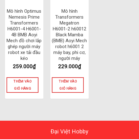
Mô hình Optimus
Mô hình
Nemesis Prime
Transformers
Transformers
Megatron
H6001-4 H6001-
H6001-2 h60012
4B BMB Aoyi
Black Mamba
Mech đồ chơi lắp
(BMB) Aoyi Mech
ghép người máy
robot h6001 2
robot xe tải đầu
máy bay, phi cơ,
kéo
người máy
259.000
₫
229.000
₫
THÊM VÀO
THÊM VÀO
GIỎ HÀNG
GIỎ HÀNG
Đại Việt Hobby