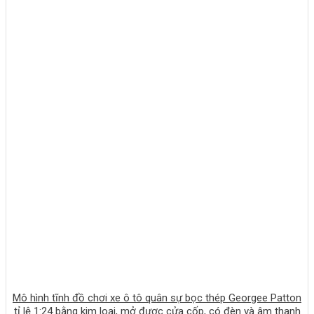
Mô hình tĩnh đồ chơi xe ô tô quân sự bọc thép Georgee Patton
tỉ lệ 1:24 bằng kim loại, mở được cửa cốp, có đèn và âm thanh