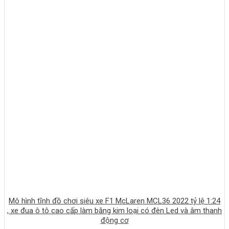
Mô hình tĩnh đồ chơi siêu xe F1 McLaren MCL36 2022 tỷ lệ 1:24
, xe đua ô tô cao cấp làm bằng kim loại có đèn Led và âm thanh
động cơ