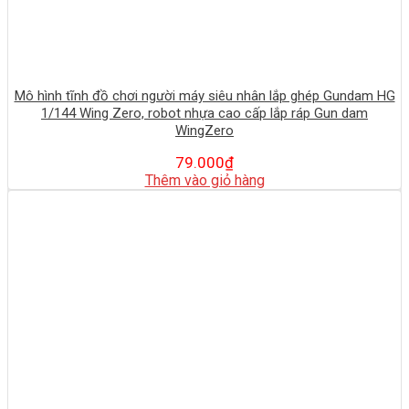
Mô hình tĩnh đồ chơi người máy siêu nhân lắp ghép Gundam HG
1/144 Wing Zero, robot nhựa cao cấp lắp ráp Gun dam
WingZero
79.000
₫
Thêm vào giỏ hàng