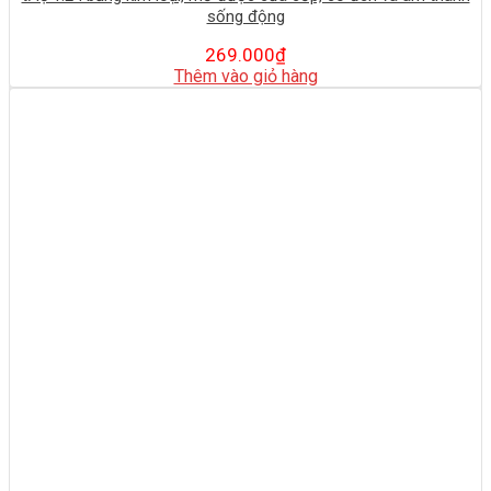
sống động
269.000
₫
Thêm vào giỏ hàng