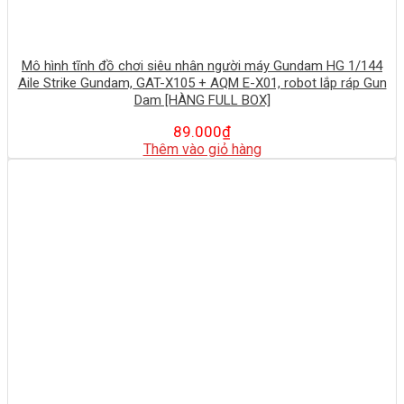
Mô hình tĩnh đồ chơi siêu nhân người máy Gundam HG 1/144
Aile Strike Gundam, GAT-X105 + AQM E-X01, robot lắp ráp Gun
Dam [HÀNG FULL BOX]
89.000
₫
Thêm vào giỏ hàng