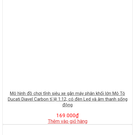
Mô hình đồ chơi tĩnh siêu xe gắn máy phân khối lớn Mô Tô
Ducati Diavel Carbon tỉ lệ 1:12, có đèn Led và âm thanh sống
động
169.000
₫
Thêm vào giỏ hàng