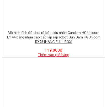
Mô hình tĩnh đồ chơi rô bốt siêu nhân Gundam HG Unicorn
1/144 bằng nhựa cao cấp lắp ráp robot Gun Dam HGUnicorn
RX78 [HÀNG FULL BOX]
119.000
₫
Thêm vào giỏ hàng