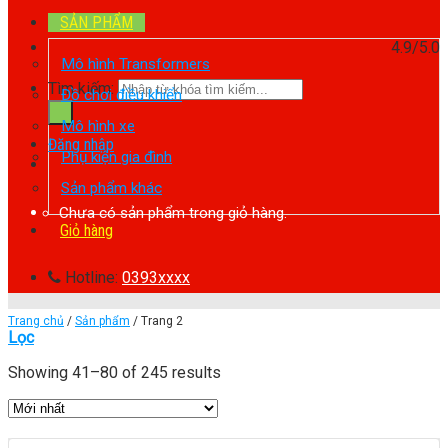
SẢN PHẨM
4.9/5.0
Mô hình Transformers
Tìm kiếm:
Đồ chơi điều khiển
Mô hình xe
Đăng nhập
Phụ kiện gia đình
Sản phẩm khác
Chưa có sản phẩm trong giỏ hàng.
Giỏ hàng
Hotline:
0393xxxx
Trang chủ
/
Sản phẩm
/
Trang 2
Lọc
Showing 41–80 of 245 results