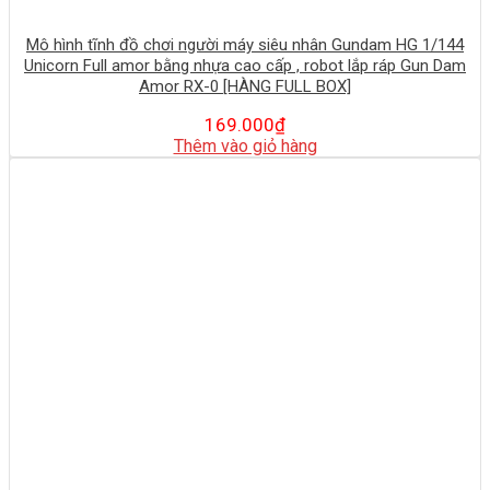
Mô hình tĩnh đồ chơi người máy siêu nhân Gundam HG 1/144
Unicorn Full amor bằng nhựa cao cấp , robot lắp ráp Gun Dam
Amor RX-0 [HÀNG FULL BOX]
169.000
₫
Thêm vào giỏ hàng