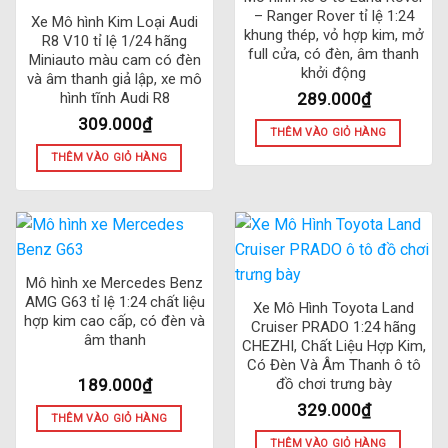
– Ranger Rover tỉ lệ 1:24
Xe Mô hình Kim Loại Audi
khung thép, vỏ hợp kim, mở
R8 V10 tỉ lệ 1/24 hãng
full cửa, có đèn, âm thanh
Miniauto màu cam có đèn
khởi động
và âm thanh giả lập, xe mô
289.000
₫
hình tĩnh Audi R8
309.000
₫
THÊM VÀO GIỎ HÀNG
THÊM VÀO GIỎ HÀNG
Mô hình xe Mercedes Benz
AMG G63 tỉ lệ 1:24 chất liệu
Xe Mô Hình Toyota Land
hợp kim cao cấp, có đèn và
Cruiser PRADO 1:24 hãng
âm thanh
CHEZHI, Chất Liệu Hợp Kim,
Có Đèn Và Âm Thanh ô tô
189.000
₫
đồ chơi trưng bày
329.000
₫
THÊM VÀO GIỎ HÀNG
THÊM VÀO GIỎ HÀNG