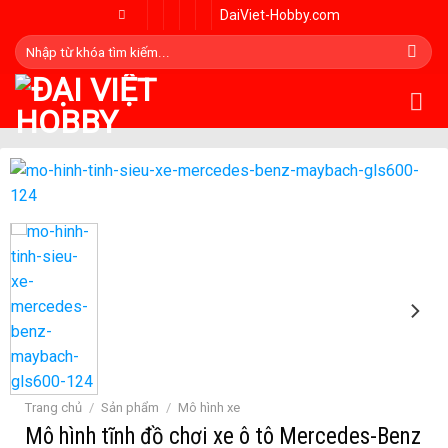
Skip
DaiViet-Hobby.com
to
Tìm
content
kiếm:
Trang chủ
/
Sản phẩm
/
Mô hình xe
Mô hình tĩnh đồ chơi xe ô tô Mercedes-Benz