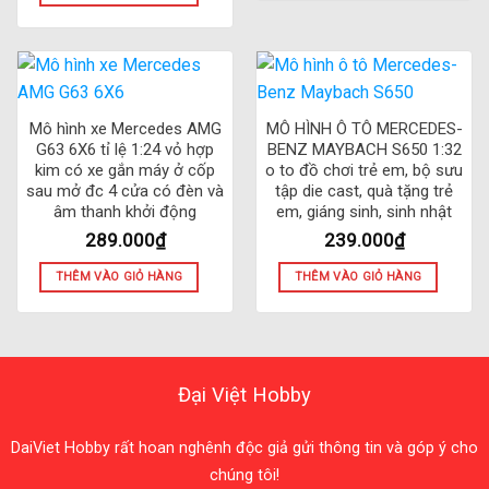
Mô hình xe Mercedes AMG
MÔ HÌNH Ô TÔ MERCEDES-
G63 6X6 tỉ lệ 1:24 vỏ hợp
BENZ MAYBACH S650 1:32
kim có xe gắn máy ở cốp
o to đồ chơi trẻ em, bộ sưu
sau mở đc 4 cửa có đèn và
tập die cast, quà tặng trẻ
âm thanh khởi động
em, giáng sinh, sinh nhật
289.000
₫
239.000
₫
THÊM VÀO GIỎ HÀNG
THÊM VÀO GIỎ HÀNG
Đại Việt Hobby
DaiViet Hobby rất hoan nghênh độc giả gửi thông tin và góp ý cho
chúng tôi!