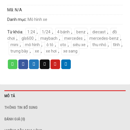
Mã:
N/A
Danh mục:
Mô hình xe
Từ khóa:
1:24
,
1/24
,
4 bánh
,
benz
,
diecast
,
đồ
chơi
,
gls600
,
maybach
,
mercedes
,
mercedes-benz
,
mini
,
mô hình
,
ô tô
,
oto
,
siêu xe
,
thu nhỏ
,
tĩnh
,
trưng bày
,
xe
,
xe hơi
,
xe sang
MÔ TẢ
THÔNG TIN BỔ SUNG
ĐÁNH GIÁ (0)