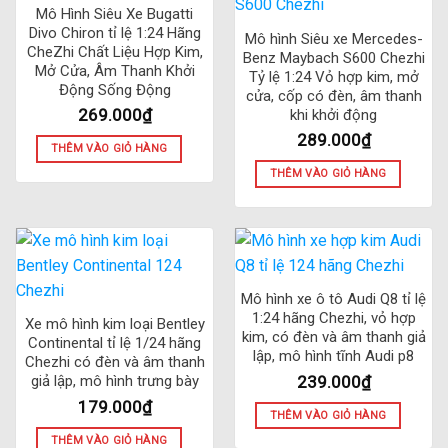
Mô Hình Siêu Xe Bugatti
Divo Chiron tỉ lệ 1:24 Hãng
Mô hình Siêu xe Mercedes-
CheZhi Chất Liệu Hợp Kim,
Benz Maybach S600 Chezhi
Mở Cửa, Âm Thanh Khởi
Tỷ lệ 1:24 Vỏ hợp kim, mở
Động Sống Động
cửa, cốp có đèn, âm thanh
269.000
₫
khi khởi động
289.000
₫
THÊM VÀO GIỎ HÀNG
THÊM VÀO GIỎ HÀNG
Mô hình xe ô tô Audi Q8 tỉ lệ
1:24 hãng Chezhi, vỏ hợp
Xe mô hình kim loại Bentley
kim, có đèn và âm thanh giả
Continental tỉ lệ 1/24 hãng
lập, mô hình tĩnh Audi p8
Chezhi có đèn và âm thanh
239.000
₫
giả lập, mô hình trưng bày
179.000
₫
THÊM VÀO GIỎ HÀNG
THÊM VÀO GIỎ HÀNG