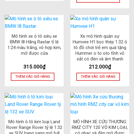
Mô hình xe ô tô siêu xe
Xe mô hình quân sự
BMW I8 Hãng Rastar tỉ lệ
Humvee H1 bọc thép 1:32 ô
1:24 màu trắng, vỏ hợp kim,
tô đồ chơi trẻ em quà tặng
mở được cửa
Hummer o to oto tĩnh vỏ
sắt có đèn và âm thanh
315.000
₫
212.000
₫
THÊM VÀO GIỎ HÀNG
THÊM VÀO GIỎ HÀNG
Mô hình ô tô kim loại Land
MÔ HÌNH XE CỨU THƯƠNG
Rover Range Rover tỷ lệ 1:32
RMZ CITY 120 VỎ KIM LOẠI,
xe SUV hạng sang mở full
có nhạc và đèn mở được