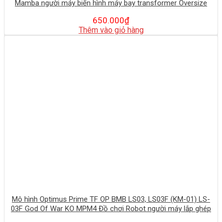
Mamba người máy biến hình máy bay transformer Oversize
650.000
₫
Thêm vào giỏ hàng
Mô hình Optimus Prime TF OP BMB LS03, LS03F (KM-01) LS-
03F God Of War KO MPM4 Đồ chơi Robot người máy lắp ghép