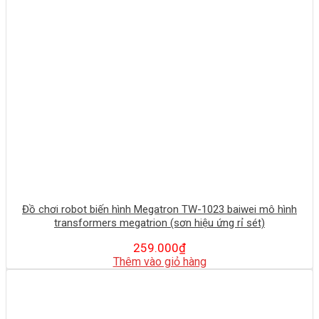
Đồ chơi robot biến hình Megatron TW-1023 baiwei mô hình
transformers megatrion (sơn hiệu ứng rỉ sét)
259.000
₫
Thêm vào giỏ hàng