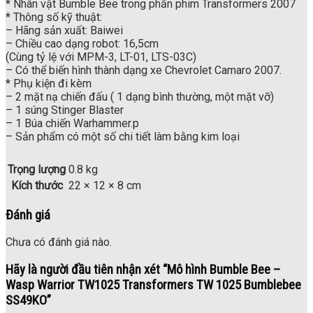
* Nhân vật Bumble Bee trong phần phim Transformers 2007
* Thông số kỹ thuật:
– Hãng sản xuất: Baiwei
– Chiều cao dạng robot: 16,5cm
(Cùng tỷ lệ với MPM-3, LT-01, LTS-03C)
– Có thể biến hình thành dạng xe Chevrolet Camaro 2007.
* Phụ kiện đi kèm
– 2 mặt nạ chiến đấu ( 1 dạng bình thường, một mặt vỡ)
– 1 súng Stinger Blaster
– 1 Búa chiến Warhammer.p
– Sản phẩm có một số chi tiết làm bằng kim loại
Trọng lượng
0.8 kg
Kích thước
22 × 12 × 8 cm
Đánh giá
Chưa có đánh giá nào.
Hãy là người đầu tiên nhận xét “Mô hình Bumble Bee –
Wasp Warrior TW1025 Transformers TW 1025 Bumblebee
SS49KO”