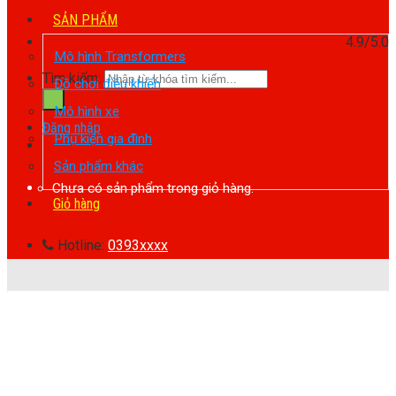
SẢN PHẨM
4.9/5.0
Mô hình Transformers
Tìm kiếm:
Đồ chơi điều khiển
Mô hình xe
Đăng nhập
Phụ kiện gia đình
Sản phẩm khác
Chưa có sản phẩm trong giỏ hàng.
Giỏ hàng
Hotline:
0393xxxx