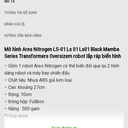
MÔ TẢ
THÔNG TIN BỔ SUNG
ĐÁNH GIÁ (0)
HƯỚNG DẪN MUA HÀNG
Mô hình Ares Nitrogen LS-01 Ls 01 Ls01 Black Mamba
Series Transformers Oversizem robot lắp ráp biến hình
– Gồm 1 robot Ares Nitrogen có thể biến đổi qua lại 2 hình
dáng robot và máy bay chiến đấu
– Chất liệu: Nhựa ABS giả kim loại
– Cao: khoảng 27cm
– Rộng; 10cm
– Đóng hộp: Fullbox
– Nặng : 500 gam
*Công dụng :
– Đồ chơi lắp ghép sáng tạo mô phỏng nhân vật dành cho