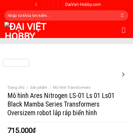
Skip
DaiViet-Hobby.com
to
Tìm
content
kiếm:
Trang chủ
/
Sản phẩm
/
Mô hình Transformers
Mô hình Ares Nitrogen LS-01 Ls 01 Ls01
Black Mamba Series Transformers
Oversizem robot lắp ráp biến hình
715.000
₫