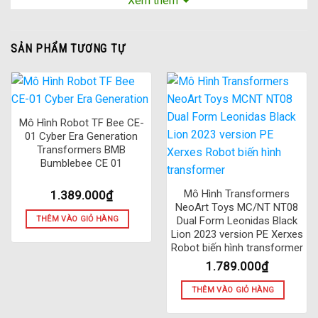
Xem thêm
trẻ em và người lớn
SẢN PHẨM TƯƠNG TỰ
Mô Hình Robot TF Bee CE-
01 Cyber Era Generation
Transformers BMB
Bumblebee CE 01
Mô Hình Transformers
1.389.000
₫
NeoArt Toys MC/NT NT08
THÊM VÀO GIỎ HÀNG
Dual Form Leonidas Black
Lion 2023 version PE Xerxes
Robot biến hình transformer
1.789.000
₫
THÊM VÀO GIỎ HÀNG