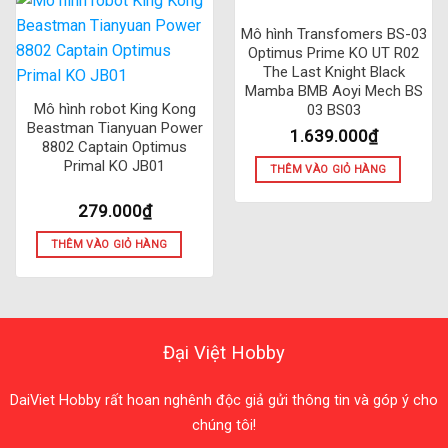
Mô hình Transfomers BS-03
Optimus Prime KO UT R02
The Last Knight Black
Mamba BMB Aoyi Mech BS
Mô hình robot King Kong
03 BS03
Beastman Tianyuan Power
1.639.000
₫
8802 Captain Optimus
Primal KO JB01
THÊM VÀO GIỎ HÀNG
279.000
₫
THÊM VÀO GIỎ HÀNG
Đại Việt Hobby
DaiViet Hobby rất hoan nghênh độc giả gửi thông tin và góp ý cho
chúng tôi!