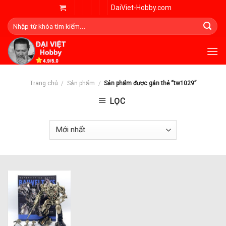
Skip
DaiViet-Hobby.com
to
Tìm
content
kiếm:
Trang chủ
/
Sản phẩm
/
Sản phẩm được gắn thẻ “tw1029”
LỌC